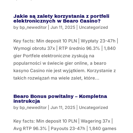
Jakie są zalety korzystania z portfeli
elektronicznych w Bearo Casino?
by
bp_neweditor
|
Jun 11, 2025
|
Uncategorized
Key facts: Min deposit 10 PLN | Wypłaty 23-47h |
Wymogi obrotu 37x | RTP średnio 96.3% | 1,840
gier Portfele elektroniczne zyskują na
popularności w świecie gier online, a bearo
kasyno Casino nie jest wyjątkiem. Korzystanie z
takich rozwiązań ma wiele zalet, które...
Bearo
Bonus powitalny – Kompletna
instrukcja
by
bp_neweditor
|
Jun 11, 2025
|
Uncategorized
Key facts: Min deposit 10 PLN | Wagering 37x |
Avg RTP 96.3% | Payouts 23-47h | 1,840 games