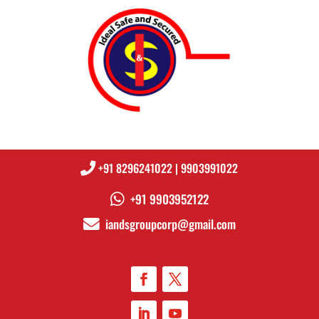
+91 8296241022 | 9903991022
+91 9903952122
iandsgroupcorp@gmail.com