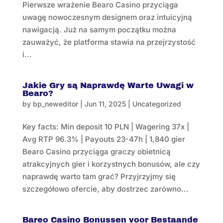
Pierwsze wrażenie Bearo Casino przyciąga
uwagę nowoczesnym designem oraz intuicyjną
nawigacją. Już na samym początku można
zauważyć, że platforma stawia na przejrzystość
i...
Jakie Gry są Naprawdę Warte Uwagi w
Bearo
?
by
bp_neweditor
|
Jun 11, 2025
|
Uncategorized
Key facts: Min deposit 10 PLN | Wagering 37x |
Avg RTP 96.3% | Payouts 23-47h | 1,840 gier
Bearo Casino przyciąga graczy obietnicą
atrakcyjnych gier i korzystnych bonusów, ale czy
naprawdę warto tam grać? Przyjrzyjmy się
szczegółowo ofercie, aby dostrzec zarówno...
Bareo Casino Bonussen voor Bestaande