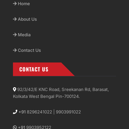
Home
About Us
Media
Contact Us
CONTACT US
92/3/42/E KNC Road, Sreekanan Rd, Barasat,
Kolkata West Bengal Pin-700124.
+91
8296241022 | 9903991022
+91
9903952122