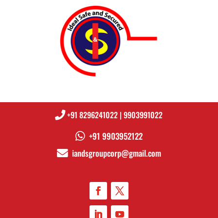
+91 8296241022 | 9903991022
+91 9903952122
iandsgroupcorp@gmail.com