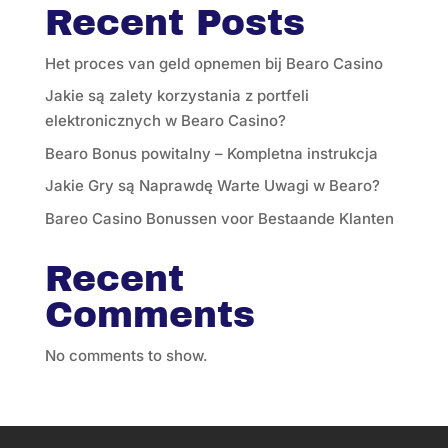
Recent Posts
Het proces van geld opnemen bij Bearo Casino
Jakie są zalety korzystania z portfeli
elektronicznych w Bearo Casino?
Bearo
Bonus powitalny – Kompletna instrukcja
Jakie Gry są Naprawdę Warte Uwagi w
Bearo
?
Bareo Casino Bonussen voor Bestaande Klanten
Recent
Comments
No comments to show.