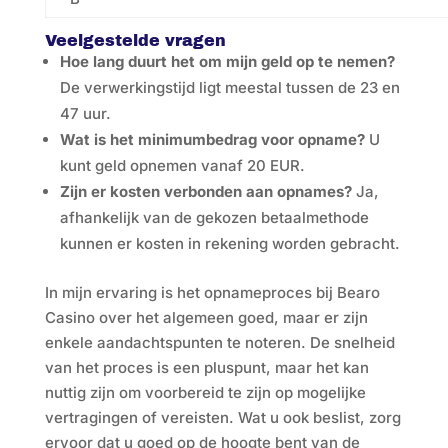
Veelgestelde vragen
Hoe lang duurt het om mijn geld op te nemen?
De verwerkingstijd ligt meestal tussen de 23 en
47 uur.
Wat is het minimumbedrag voor opname?
U
kunt geld opnemen vanaf 20 EUR.
Zijn er kosten verbonden aan opnames?
Ja,
afhankelijk van de gekozen betaalmethode
kunnen er kosten in rekening worden gebracht.
In mijn ervaring is het opnameproces bij Bearo
Casino over het algemeen goed, maar er zijn
enkele aandachtspunten te noteren. De snelheid
van het proces is een pluspunt, maar het kan
nuttig zijn om voorbereid te zijn op mogelijke
vertragingen of vereisten. Wat u ook beslist, zorg
ervoor dat u goed op de hoogte bent van de