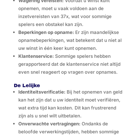
Wagering vereisten:
Voordat u winst kunt
opnemen, moet u vaak voldoen aan de
inzetvereisten van 37x, wat voor sommige
spelers een obstakel kan zijn.
Beperkingen op opname:
Er zijn maandelijkse
opnamebeperkingen, wat betekent dat u niet al
uw winst in één keer kunt opnemen.
Klantenservice:
Sommige spelers hebben
gerapporteerd dat de klantenservice niet altijd
even snel reageert op vragen over opnames.
De Lelijke
Identiteitsverificatie:
Bij het opnemen van geld
kan het zijn dat u uw identiteit moet verifiëren,
wat extra tijd kan kosten. Dit kan frustrerend
zijn als u snel wilt uitbetalen.
Onverwachte vertragingen:
Ondanks de
beloofde verwerkingstijden, hebben sommige