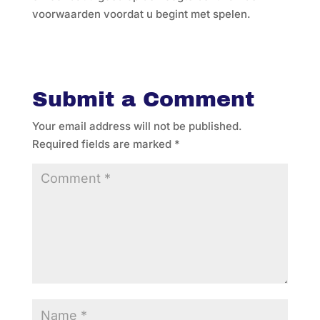
voorwaarden voordat u begint met spelen.
Submit a Comment
Your email address will not be published.
Required fields are marked
*