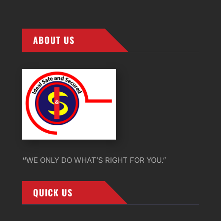
ABOUT US
“
WE ONLY DO WHAT’S RIGHT FOR YOU.”
QUICK US