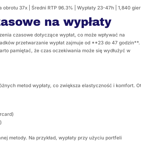
obrotu 37x | Średni RTP 96.3% | Wypłaty 23-47h | 1,840 gier
zasowe na wypłaty
czenia czasowe dotyczące wypłat, co może wpływać na
adków przetwarzanie wypłat zajmuje od **23 do 47 godzin**.
arto pamiętać, że czas oczekiwania może się wydłużyć w
óżnych metod wypłaty, co zwiększa elastyczność i komfort. O
rcard)
)
ej metody. Na przykład, wypłaty przy użyciu portfeli