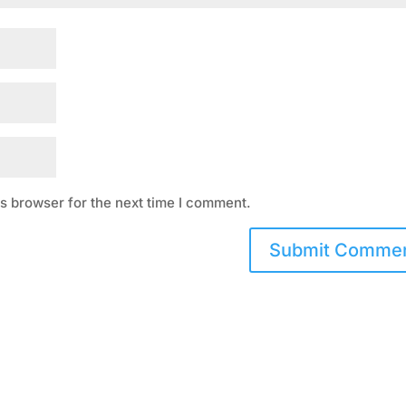
s browser for the next time I comment.