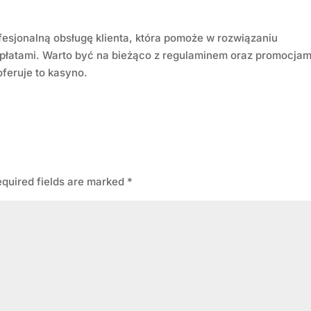
esjonalną obsługę klienta, która pomoże w rozwiązaniu
łatami. Warto być na bieżąco z regulaminem oraz promocjam
oferuje to kasyno.
quired fields are marked
*