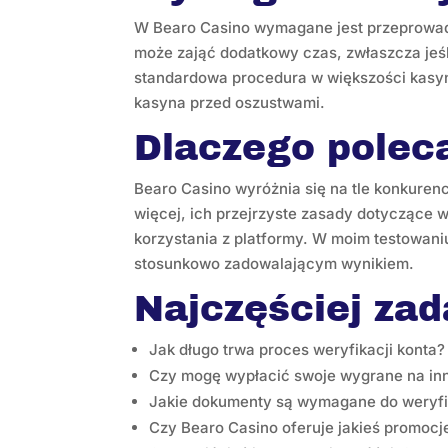
W Bearo Casino wymagane jest przeprowadz
może zająć dodatkowy czas, zwłaszcza jeś
standardowa procedura w większości kasyn
kasyna przed oszustwami.
Dlaczego polec
Bearo Casino wyróżnia się na tle konkuren
więcej, ich przejrzyste zasady dotyczące 
korzystania z platformy. W moim testowaniu
stosunkowo zadowalającym wynikiem.
Najczęściej za
Jak długo trwa proces weryfikacji konta?
Czy mogę wypłacić swoje wygrane na inny
Jakie dokumenty są wymagane do weryfik
Czy Bearo Casino oferuje jakieś promocj