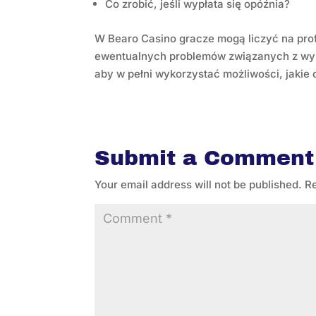
Co zrobić, jeśli wypłata się opóźnia?
W Bearo Casino gracze mogą liczyć na prof
ewentualnych problemów związanych z wyp
aby w pełni wykorzystać możliwości, jakie 
Submit a Comment
Your email address will not be published.
Re