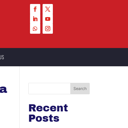
US
na
Search
Recent
Posts