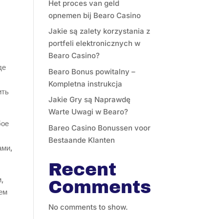
Het proces van geld
opnemen bij Bearo Casino
Jakie są zalety korzystania z
portfeli elektronicznych w
Bearo Casino?
где
Bearo
Bonus powitalny –
Kompletna instrukcja
ить
Jakie Gry są Naprawdę
Warte Uwagi w
Bearo
?
бое
Bareo Casino Bonussen voor
Bestaande Klanten
ами,
Recent
м,
Comments
тем
No comments to show.