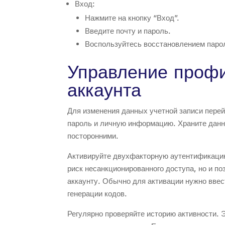
Вход:
Нажмите на кнопку “Вход”.
Введите почту и пароль.
Воспользуйтесь восстановлением паро
Управление проф
аккаунта
Для изменения данных учетной записи перей
пароль и личную информацию. Храните данн
посторонними.
Активируйте двухфакторную аутентификацию
риск несанкционированного доступа, но и по
аккаунту. Обычно для активации нужно вве
генерации кодов.
Регулярно проверяйте историю активности. 