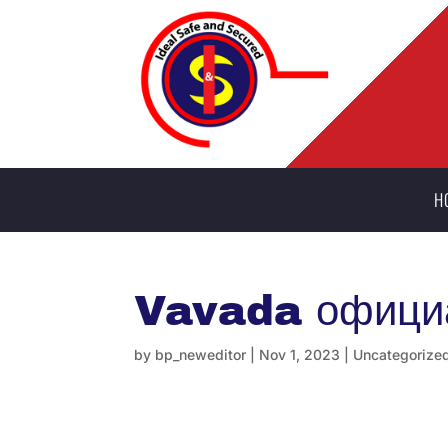
H
Vavada официа
by
bp_neweditor
|
Nov 1, 2023
|
Uncategorize