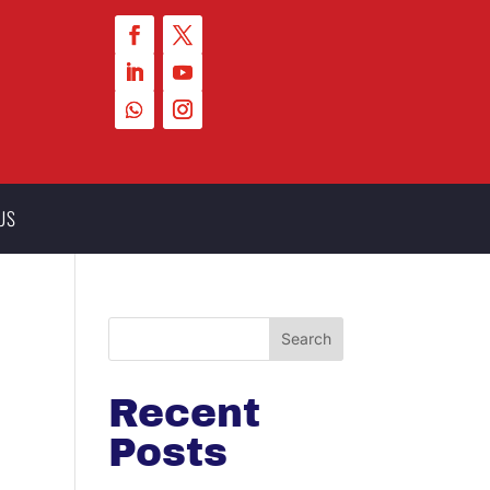
US
Search
Recent
Posts