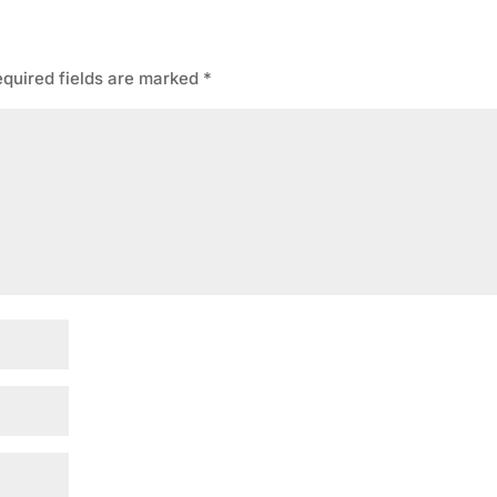
quired fields are marked
*