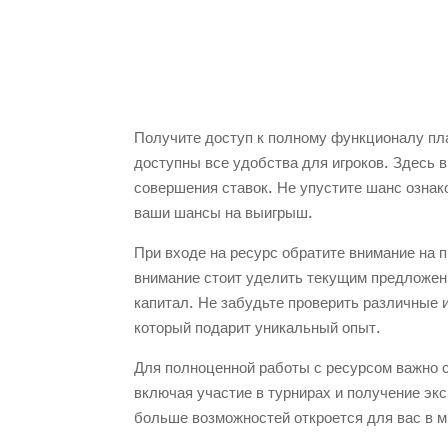
Получите доступ к полному функционалу п
доступны все удобства для игроков. Здесь 
совершения ставок. Не упустите шанс ознак
ваши шансы на выигрыш.
При входе на ресурс обратите внимание на 
внимание стоит уделить текущим предложени
капитал. Не забудьте проверить различные 
который подарит уникальный опыт.
Для полноценной работы с ресурсом важно с
включая участие в турнирах и получение эк
больше возможностей откроется для вас в ми