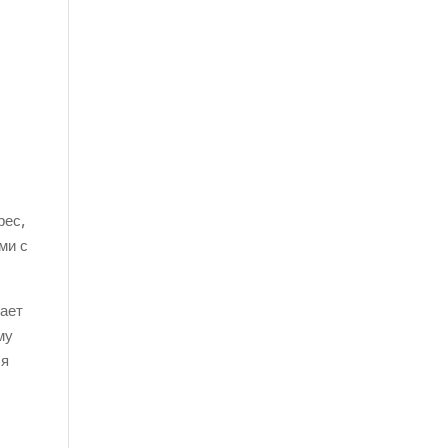
рес,
ми с
жает
му
ля