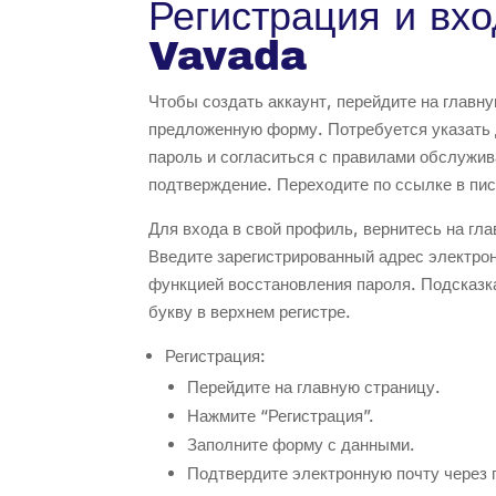
Регистрация и вхо
Vavada
Чтобы создать аккаунт, перейдите на главн
предложенную форму. Потребуется указать 
пароль и согласиться с правилами обслужив
подтверждение. Переходите по ссылке в пи
Для входа в свой профиль, вернитесь на гл
Введите зарегистрированный адрес электрон
функцией восстановления пароля. Подсказк
букву в верхнем регистре.
Регистрация:
Перейдите на главную страницу.
Нажмите “Регистрация”.
Заполните форму с данными.
Подтвердите электронную почту через 